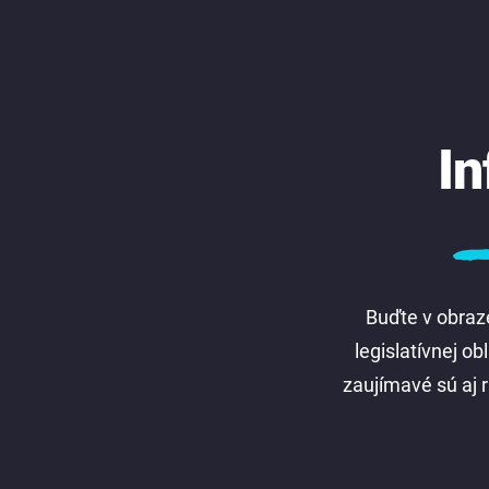
In
Buďte v obraze
legislatívnej o
zaujímavé sú aj r