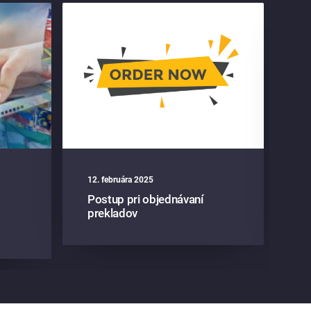
12. februára 2025
13
Postup pri objednávaní
Pr
prekladov
zá