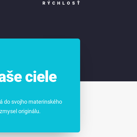
RÝCHLOSŤ
še ciele
dá do svojho materinského
zmysel originálu.