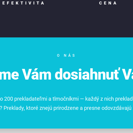
EFEKTIVITA
CENA
O NÁS
e Vám dosiahnuť Va
o 200 prekladateľmi a tlmočníkmi — každý z nich prekla
? Preklady, ktoré znejú prirodzene a presne odovzdávajú 