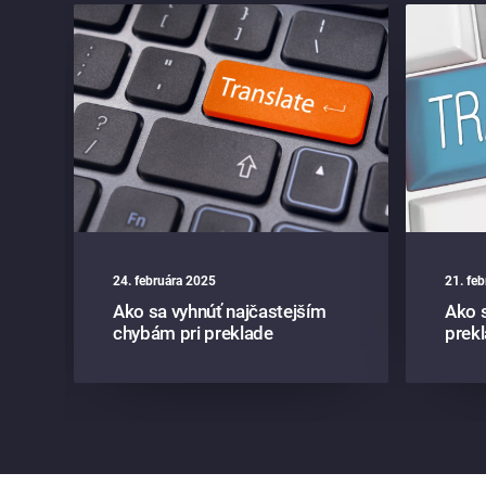
24. februára 2025
21. fe
v
Ako sa vyhnúť najčastejším
Ako s
chybám pri preklade
prek