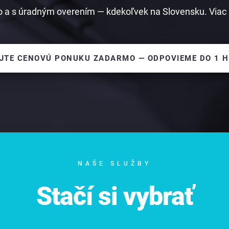
 a s úradným overením — kdekoľvek na Slovensku. Viac 
JTE CENOVÚ PONUKU ZADARMO — ODPOVIEME DO 1 
NAŠE SLUŽBY
Stačí si vybrať