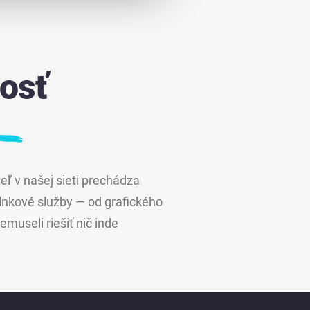
osť
eľ v našej sieti prechádza
lnkové služby — od grafického
museli riešiť nič inde