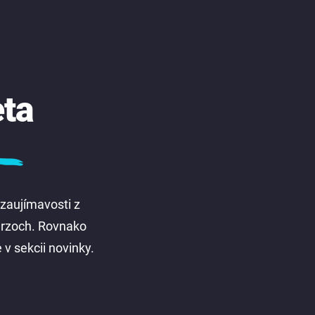
eta
 zaujímavosti z
kurzoch. Rovnako
 v sekcii novinky.