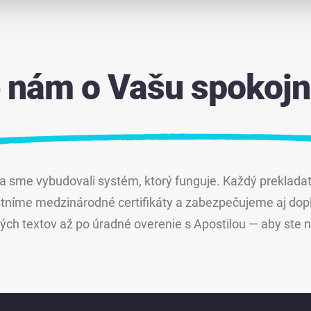
e nám o Vašu spokojn
a sme vybudovali systém, ktorý funguje. Každý prekladat
tníme medzinárodné certifikáty a zabezpečujeme aj dop
ch textov až po úradné overenie s Apostilou — aby ste ne