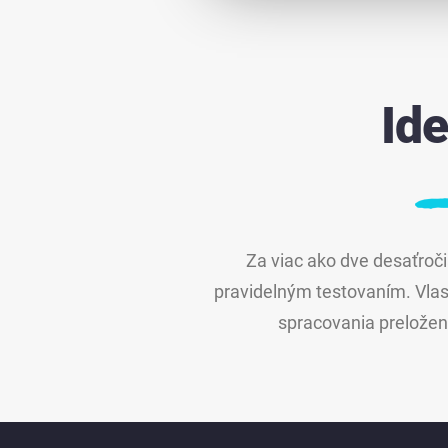
Id
Za viac ako dve desaťroči
pravidelným testovaním. Vlas
spracovania preložený