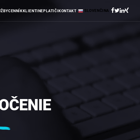
SLOVENČINA
UŽBY
CENNÍK
KLIENTI
NEPLATIČI
KONTAKT
OČENIE