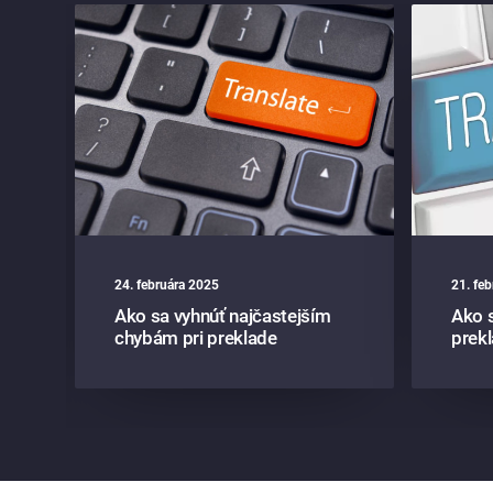
24. februára 2025
21. fe
v
Ako sa vyhnúť najčastejším
Ako s
chybám pri preklade
prek