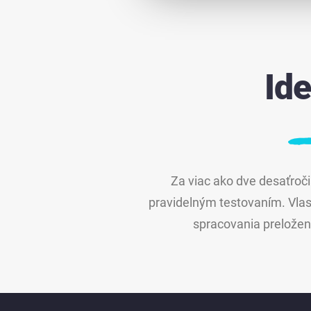
Id
Za viac ako dve desaťroči
pravidelným testovaním. Vlas
spracovania preložený