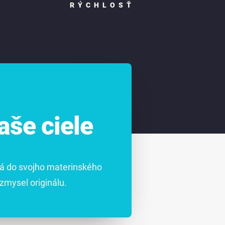
RÝCHLOSŤ
še ciele
dá do svojho materinského
zmysel originálu.