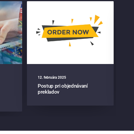
12. februára 2025
13
Postup pri objednávaní
Pr
prekladov
zá