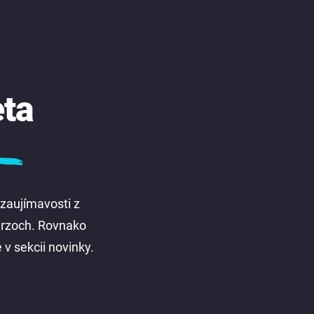
eta
 zaujímavosti z
kurzoch. Rovnako
 v sekcii novinky.