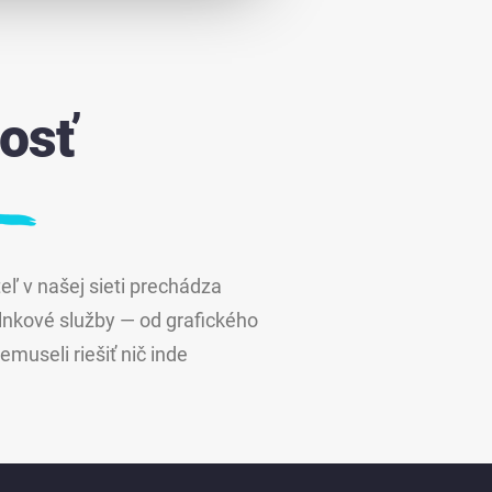
osť
eľ v našej sieti prechádza
lnkové služby — od grafického
museli riešiť nič inde