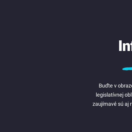
In
Buďte v obraze
legislatívnej o
zaujímavé sú aj r