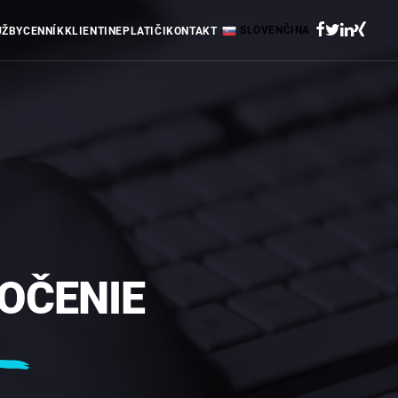
SLOVENČINA
UŽBY
CENNÍK
KLIENTI
NEPLATIČI
KONTAKT
OČENIE