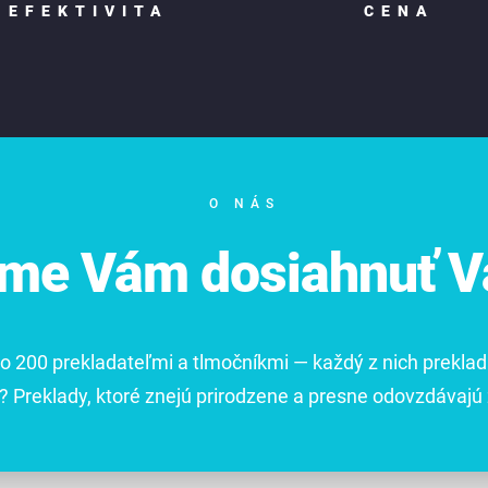
EFEKTIVITA
CENA
O NÁS
e Vám dosiahnuť Va
o 200 prekladateľmi a tlmočníkmi — každý z nich prekla
? Preklady, ktoré znejú prirodzene a presne odovzdávajú 