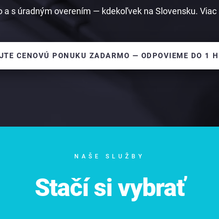
 a s úradným overením — kdekoľvek na Slovensku. Viac 
JTE CENOVÚ PONUKU ZADARMO — ODPOVIEME DO 1 
NAŠE SLUŽBY
Stačí si vybrať