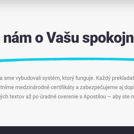
e nám o Vašu spokojn
a sme vybudovali systém, ktorý funguje. Každý prekladat
tníme medzinárodné certifikáty a zabezpečujeme aj dop
ch textov až po úradné overenie s Apostilou — aby ste ne