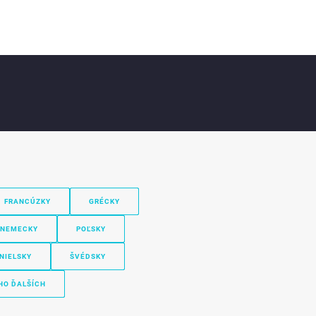
FRANCÚZKY
GRÉCKY
NEMECKY
POĽSKY
NIELSKY
ŠVÉDSKY
HO ĎALŠÍCH