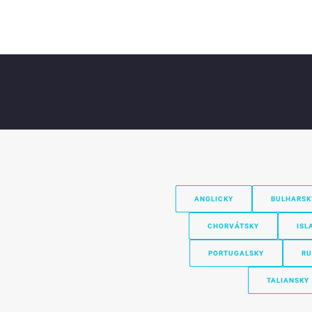
ANGLICKY
BULHARSK
CHORVÁTSKY
ISL
PORTUGALSKY
RU
TALIANSKY