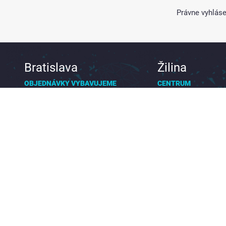
Právne vyhláse
Bratislava
Žilina
OBJEDNÁVKY VYBAVUJEME
CENTRUM
08:00 – 16:00
ONLINE A TELEFONICKY -
RÝCHLO A POHODLNE
Pivovarská 1057
010 01 Žilina, Slov
bratislava@prekladaj.sk
zilina@prekladaj.sk
+421 948 626 345
+421 948 138 838