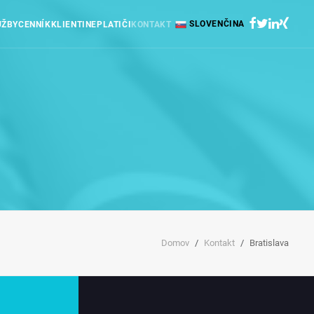
SLOVENČINA
UŽBY
CENNÍK
KLIENTI
NEPLATIČI
KONTAKT
Domov
Kontakt
Bratislava