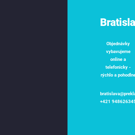
Bratisl
Objednávky
vybavujeme
online a
telefonicky -
rýchlo a pohodln
bratislava@prekl
+421 94862634