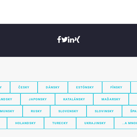
Y
ČESKY
DÁNSKY
ESTÓNSKY
FÍNSKY
ANDSKY
JAPONSKY
KATALÁNSKY
MAĎARSKY
MUNSKY
RUSKY
SLOVENSKY
SLOVINSKY
ŠPA
HOLANDSKY
TURECKY
UKRAJINSKY
..A MNO