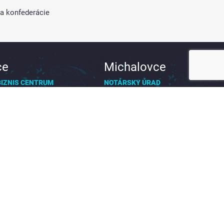
ka konfederácie
ce
Michalovce
BIZNIS CENTRUM
NOTÁRSKY ÚRAD
 16:00
08:00 – 16:00
ieda 48/A
Jaroslawská 13
Košice, Slovensko
071 01 Michalovce,
Slovensko
prekladaj.sk
9 088 221
michalovce@prekladaj.sk
+421 948 423 046