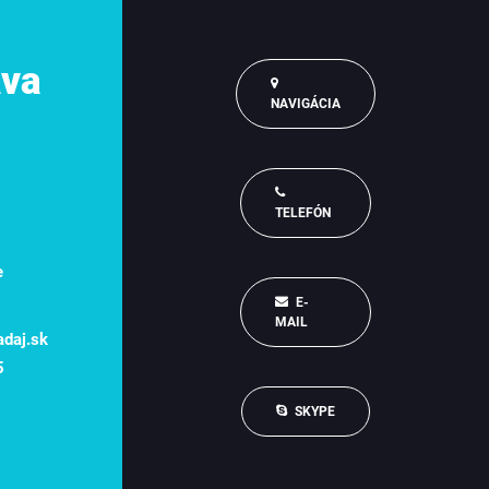
ava
NAVIGÁCIA
TELEFÓN
e
E-
MAIL
adaj.sk
5
SKYPE