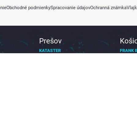
nie
Obchodné podmienky
Spracovanie údajov
Ochranná známka
Vlaj
Prešov
Koši
KATASTER
FRANK 
08:00 - 16:00
08:00 –
Konštantínova 6
Južná tr
ensko
080 01 Prešov, Slovensko
040 01 
presov@prekladaj.sk
kosice@
+421 911 885 373
+421 94
Copyright © 2026
Prekladaj.sk