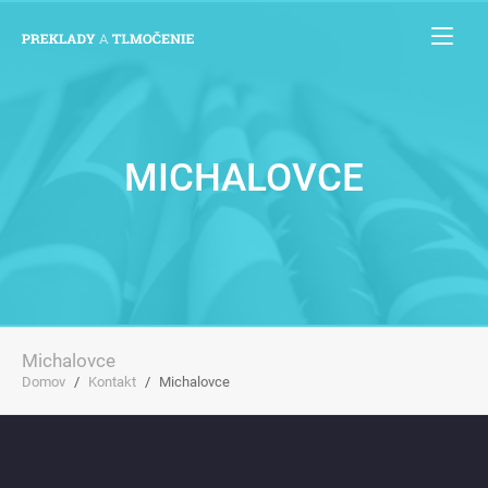
MICHALOVCE
Michalovce
Domov
Kontakt
Michalovce