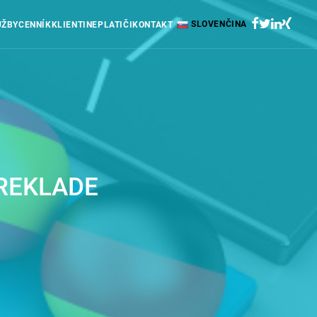
SLOVENČINA
UŽBY
CENNÍK
KLIENTI
NEPLATIČI
KONTAKT
REKLADE