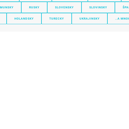
MUNSKY
RUSKY
SLOVENSKY
SLOVINSKY
ŠPA
HOLANDSKY
TURECKY
UKRAJINSKY
..A MNO
nie
Obchodné podmienky
Spracovanie údajov
Ochranná známka
Vlaj
Prešov
Koši
KATASTER
FRANK 
08:00 - 16:00
08:00 –
Konštantínova 6
Južná tr
ensko
080 01 Prešov, Slovensko
040 01 
presov@prekladaj.sk
kosice@
+421 911 885 373
+421 94