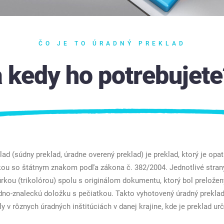
ČO JE TO ÚRADNÝ PREKLAD
a kedy ho potrebujete
lad (súdny preklad, úradne overený preklad) je preklad, ktorý je opa
kou so štátnym znakom podľa zákona č. 382/2004. Jednotlivé stran
úrkou (trikolórou) spolu s originálom dokumentu, ktorý bol preložen
dno-znaleckú doložku s pečiatkou. Takto vyhotovený úradný preklad
y v rôznych úradných inštitúciách v danej krajine, kde je preklad urč