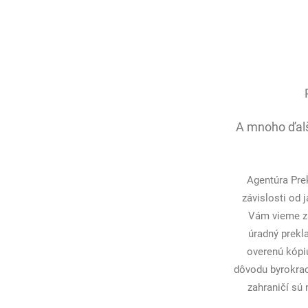
A mnoho ďalš
Agentúra Pre
závislosti od
Vám vieme z
úradný prekla
overenú kópiu
dôvodu byrokrac
zahraničí sú