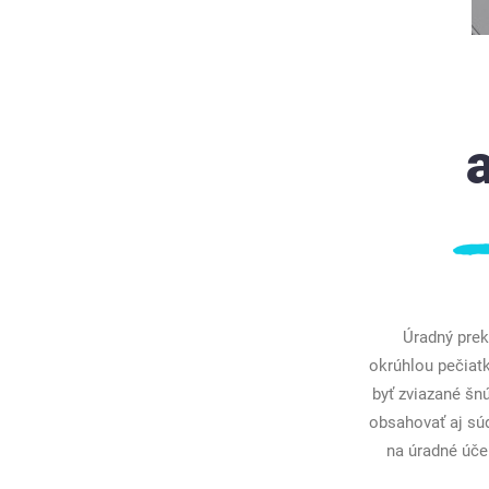
Úradný prek
okrúhlou pečiat
byť zviazané šn
obsahovať aj sú
na úradné účel