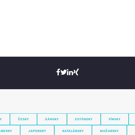
Y
ČESKY
DÁNSKY
ESTÓNSKY
FÍNSKY
ANDSKY
JAPONSKY
KATALÁNSKY
MAĎARSKY