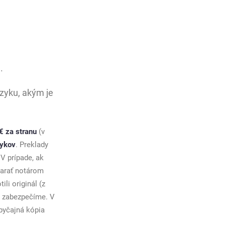
.
zyku, akým je
€ za stranu
(v
zykov
. Preklady
 V prípade, ak
starať notárom
li originál (z
e zabezpečíme. V
byčajná kópia