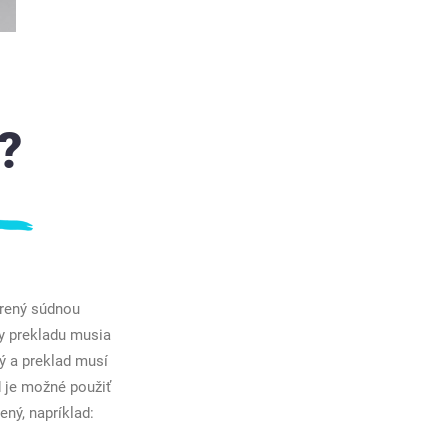
?
trený súdnou
y prekladu musia
ý a preklad musí
 je možné použiť
ený, napríklad: