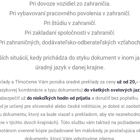
Pri dovoze vozidiel zo zahraničia.
Pri vybavovaní pracovného povolenia v zahraničí.
Pri štúdiu v zahraničí.
Pri zakladaní spoločnosti v zahraničí.
Pri zahraničných, dodávateľsko-odberateľských vzťahoch
ích situácií, kedy prichádza do styku dokument v inom ja
úradný jazyk v danej krajine.
klady a Tlmočenie Vám ponúka úradné preklady za ceny
už od 20,- 
 jazykovej kombinácie a typu dokumentu)
do všetkých svetových ja
abezpečiť už
do niekoľkých hodín od prijatia
a doručiť bez poplatku.
d je určený pre slovenské alebo české inštitúcie, je dobré si zaob
 dokumentu, ktorý sa bude viazať s prekladom, aby ste neznehodnoti
ie v týchto dvoch krajinách). Túto službu vám taktiež na požiadani
 notárom overené kópie požadované len málokedy, je postačujúca o
dokumentu, ktorú Vám vyhotovíme zdarma.