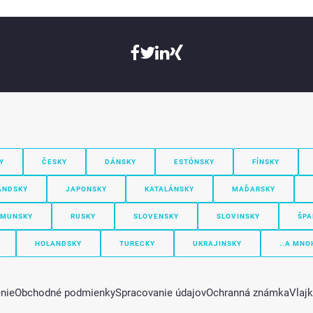
Y
ČESKY
DÁNSKY
ESTÓNSKY
FÍNSKY
ANDSKY
JAPONSKY
KATALÁNSKY
MAĎARSKY
MUNSKY
RUSKY
SLOVENSKY
SLOVINSKY
ŠPA
HOLANDSKY
TURECKY
UKRAJINSKY
..A MNO
nie
Obchodné podmienky
Spracovanie údajov
Ochranná známka
Vlaj