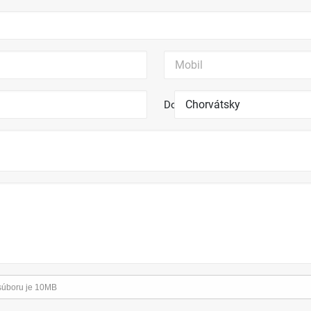
Do
 súboru je 10MB