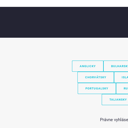
ANGLICKY
BULHARSK
CHORVÁTSKY
ISL
PORTUGALSKY
RU
TALIANSKY
Právne vyhláse