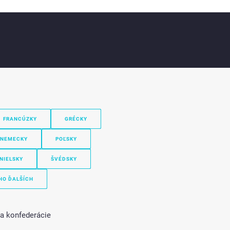
FRANCÚZKY
GRÉCKY
NEMECKY
POĽSKY
NIELSKY
ŠVÉDSKY
HO ĎALŠÍCH
ka konfederácie