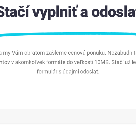
Stačí vyplniť a odosla
 a my Vám obratom zašleme cenovú ponuku. Nezabudnite 
ov v akomkoľvek formáte do veľkosti 10MB. Stačí už len
formulár s údajmi odoslať.