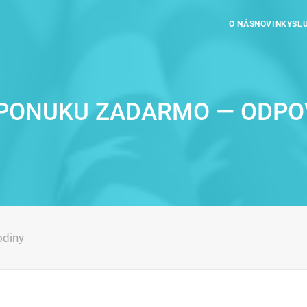
O NÁS
NOVINKY
SL
 PONUKU ZADARMO — ODPOV
odiny