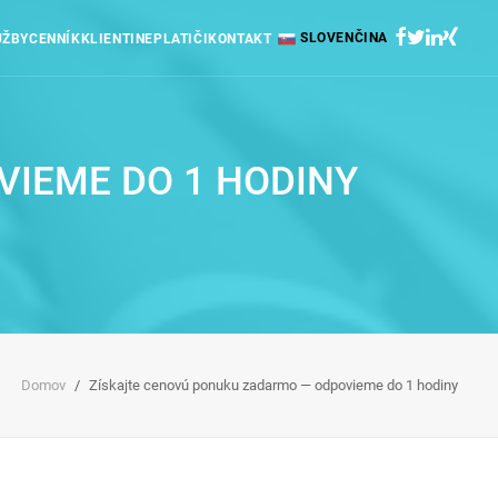
SLOVENČINA
UŽBY
CENNÍK
KLIENTI
NEPLATIČI
KONTAKT
IEME DO 1 HODINY
Domov
Získajte cenovú ponuku zadarmo — odpovieme do 1 hodiny