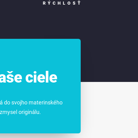
RÝCHLOSŤ
še ciele
dá do svojho materinského
zmysel originálu.