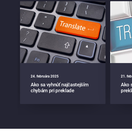
24. februára 2025
21. fe
v
Ako sa vyhnúť najčastejším
Ako s
chybám pri preklade
prek