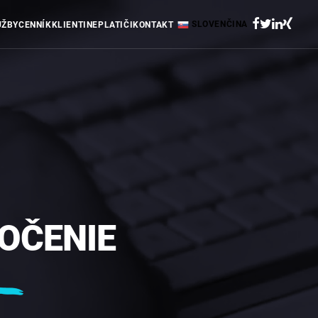
SLOVENČINA
UŽBY
CENNÍK
KLIENTI
NEPLATIČI
KONTAKT
OČENIE