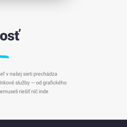
osť
eľ v našej sieti prechádza
lnkové služby — od grafického
museli riešiť nič inde