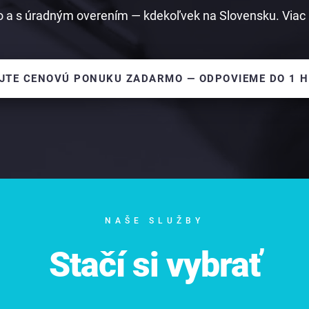
 a s úradným overením — kdekoľvek na Slovensku. Viac 
JTE CENOVÚ PONUKU ZADARMO — ODPOVIEME DO 1 
NAŠE SLUŽBY
Stačí si vybrať