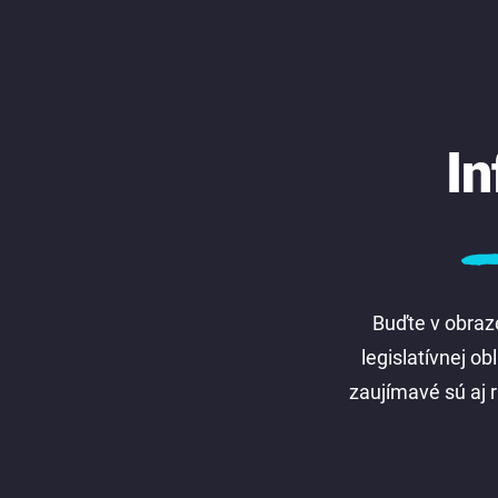
In
Buďte v obraze
legislatívnej o
zaujímavé sú aj r