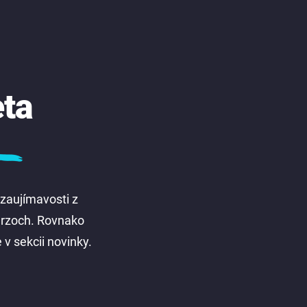
eta
 zaujímavosti z
kurzoch. Rovnako
 v sekcii novinky.