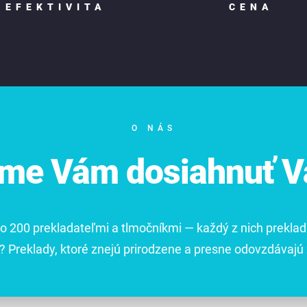
EFEKTIVITA
CENA
O NÁS
e Vám dosiahnuť Va
o 200 prekladateľmi a tlmočníkmi — každý z nich prekla
? Preklady, ktoré znejú prirodzene a presne odovzdávajú 