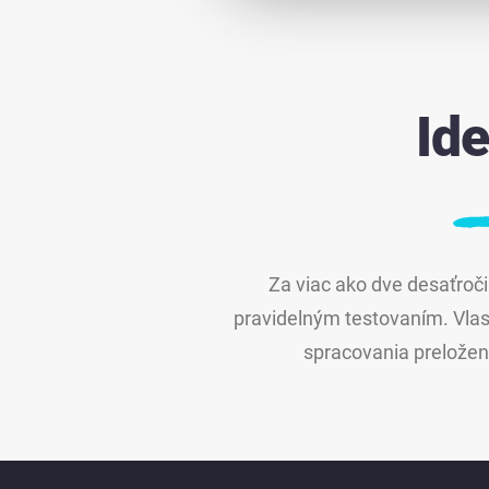
Id
Za viac ako dve desaťroči
pravidelným testovaním. Vlas
spracovania preložený