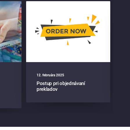
12. februára 2025
13
Postup pri objednávaní
Pr
prekladov
zá