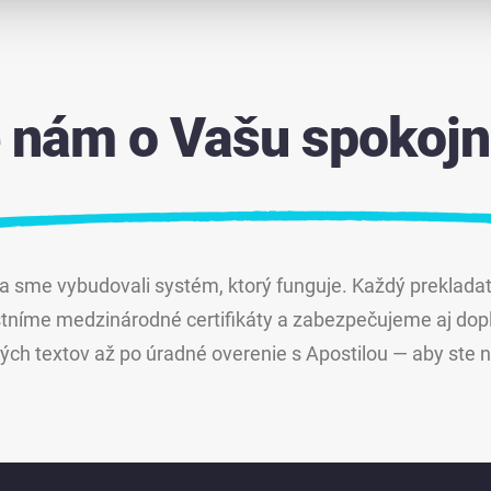
e nám o Vašu spokojn
a sme vybudovali systém, ktorý funguje. Každý prekladat
tníme medzinárodné certifikáty a zabezpečujeme aj dop
ch textov až po úradné overenie s Apostilou — aby ste ne